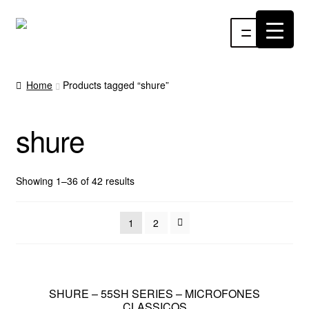
Pular
Pular
Menu
para
para
navegação
o
INÍCIO
conteúdo
Home
Products tagged “shure”
ÁUDIO
shure
RF
VÍDEO
Showing 1–36 of 42 results
RÁDIO WEBTV
1
2
EVENTOS
PARTES E PEÇAS
SHURE – 55SH SERIES – MICROFONES
CLASSICOS