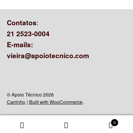
:
Contatos
21 2523-0004
E-mails:
vieira@apoiotecnico.com
© Apoio Técnico 2026
Carrinho
Built with WooCommerce
.
0
Search
Search