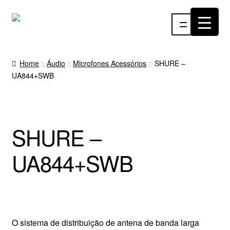
Pular
Pular
Menu
para
para
navegação
o
INÍCIO
conteúdo
Home
Áudio
Microfones Acessórios
SHURE –
UA844+SWB
ÁUDIO
RF
SHURE –
VÍDEO
UA844+SWB
RÁDIO WEBTV
EVENTOS
PARTES E PEÇAS
O sistema de distribuição de antena de banda larga