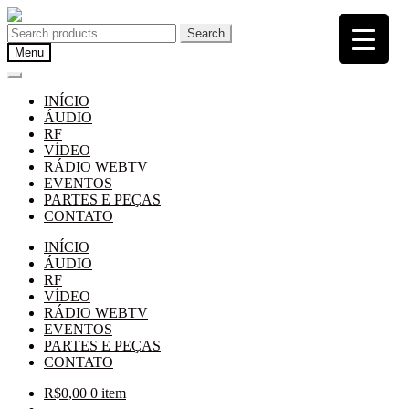
Pular
Pular
para
para
Search
Search
navegação
o
for:
Menu
conteúdo
INÍCIO
ÁUDIO
RF
VÍDEO
RÁDIO WEBTV
EVENTOS
PARTES E PEÇAS
CONTATO
INÍCIO
ÁUDIO
RF
VÍDEO
RÁDIO WEBTV
EVENTOS
PARTES E PEÇAS
CONTATO
R$
0,00
0 item