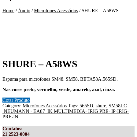
Home
/
Áudio
/
Microfones Acessórios
/
SHURE – A58WS
SHURE – A58WS
Espuma para microfones SM48, SM58, BETA58A,565SD.
Nas cores preto, vermelho, verde, amarelo, azul, cinza.
Cotar Produto
Category:
Microfones Acessórios
Tags:
565SD
,
shure
,
SM58LC
NEUMANN - EA87
IK MULTIMEDIA- IRIG PRE- IP-IRIG-
PRE-IN
Contatos
:
21 2523-0004