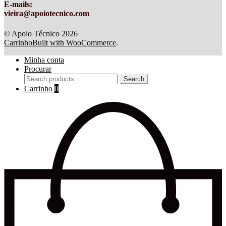
E-mails:
vieira@apoiotecnico.com
© Apoio Técnico 2026
Carrinho
Built with WooCommerce
.
Minha conta
Procurar
Search
Search
for:
Carrinho
0