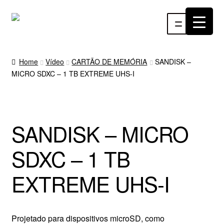
Pular
Pular
Menu
para
para
navegação
o
INÍCIO
conteúdo
Home
Vídeo
CARTÃO DE MEMÓRIA
SANDISK –
MICRO SDXC – 1 TB EXTREME UHS-I
ÁUDIO
RF
SANDISK – MICRO
VÍDEO
SDXC – 1 TB
RÁDIO WEBTV
EXTREME UHS-I
EVENTOS
PARTES E PEÇAS
Projetado para dispositivos microSD, como