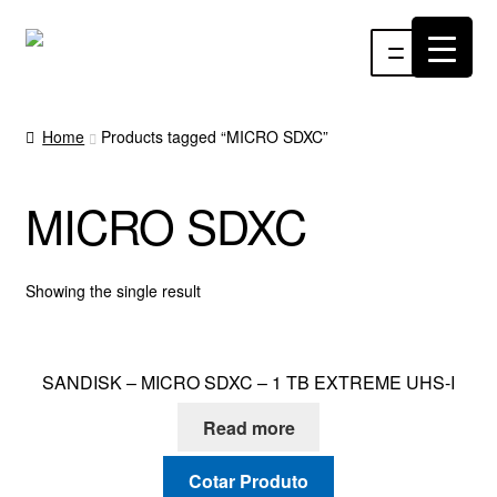
Pular
Pular
Menu
para
para
navegação
o
INÍCIO
conteúdo
Home
Products tagged “MICRO SDXC”
ÁUDIO
MICRO SDXC
RF
VÍDEO
Showing the single result
RÁDIO WEBTV
SANDISK – MICRO SDXC – 1 TB EXTREME UHS-I
EVENTOS
Read more
PARTES E PEÇAS
Cotar Produto