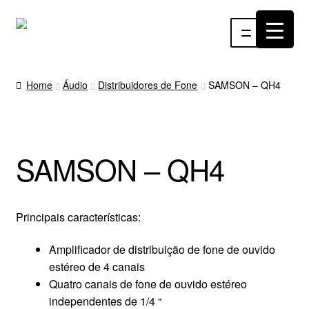
Pular
Pular
Menu
para
para
navegação
o
INÍCIO
conteúdo
Home
Áudio
Distribuidores de Fone
SAMSON – QH4
ÁUDIO
RF
SAMSON – QH4
VÍDEO
RÁDIO WEBTV
Principais características:
EVENTOS
Amplificador de distribuição de fone de ouvido
estéreo de 4 canais
Quatro canais de fone de ouvido estéreo
PARTES E PEÇAS
independentes de 1/4 “