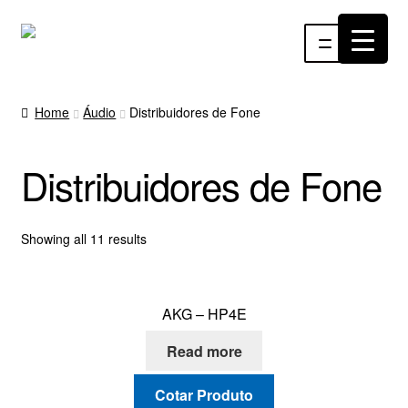
Pular
Pular
Menu
para
para
navegação
o
INÍCIO
conteúdo
Home
Áudio
Distribuidores de Fone
ÁUDIO
Distribuidores de Fone
RF
VÍDEO
Showing all 11 results
RÁDIO WEBTV
AKG – HP4E
EVENTOS
Read more
PARTES E PEÇAS
Cotar Produto