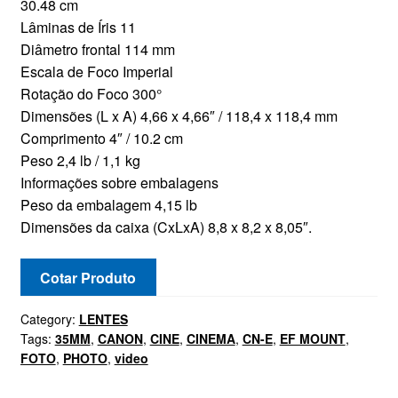
30.48 cm
Lâminas de Íris 11
Diâmetro frontal 114 mm
Escala de Foco Imperial
Rotação do Foco 300°
Dimensões (L x A) 4,66 x 4,66″ / 118,4 x 118,4 mm
Comprimento 4″ / 10.2 cm
Peso 2,4 lb / 1,1 kg
Informações sobre embalagens
Peso da embalagem 4,15 lb
Dimensões da caixa (CxLxA) 8,8 x 8,2 x 8,05″.
Cotar Produto
Category:
LENTES
Tags:
35MM
,
CANON
,
CINE
,
CINEMA
,
CN-E
,
EF MOUNT
,
FOTO
,
PHOTO
,
video