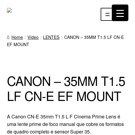
Pular
Pular
Menu
para
para
navegação
o
INÍCIO
conteúdo
Home
Vídeo
LENTES
CANON – 35MM T1.5 LF CN-E
EF MOUNT
ÁUDIO
RF
CANON – 35MM T1.5
VÍDEO
LF CN-E EF MOUNT
RÁDIO WEBTV
EVENTOS
A Canon CN-E 35mm T1.5 L F Cinema Prime Lens é
uma lente prime de foco manual que cobre os formatos
PARTES E PEÇAS
de quadro completo e sensor Super 35.