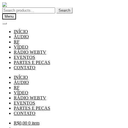
Pular
Pular
para
para
Search
Search
navegação
o
for:
Menu
conteúdo
INÍCIO
ÁUDIO
RF
VÍDEO
RÁDIO WEBTV
EVENTOS
PARTES E PEÇAS
CONTATO
INÍCIO
ÁUDIO
RF
VÍDEO
RÁDIO WEBTV
EVENTOS
PARTES E PEÇAS
CONTATO
R$
0,00
0 item