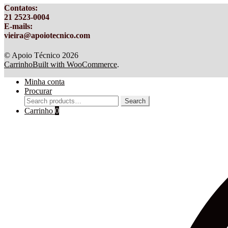
Contatos
:
21 2523-0004
E-mails:
vieira@apoiotecnico.com
© Apoio Técnico 2026
Carrinho
Built with WooCommerce
.
Minha conta
Procurar
Search
Search
for:
Carrinho
0