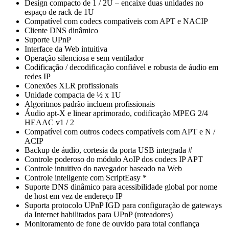
Design compacto de 1 / 2U – encaixe duas unidades no
espaço de rack de 1U
Compatível com codecs compatíveis com APT e NACIP
Cliente DNS dinâmico
Suporte UPnP
Interface da Web intuitiva
Operação silenciosa e sem ventilador
Codificação / decodificação confiável e robusta de áudio em
redes IP
Conexões XLR profissionais
Unidade compacta de ½ x 1U
Algoritmos padrão incluem profissionais
Áudio apt-X e linear aprimorado, codificação MPEG 2/4
HEAAC v1 / 2
Compatível com outros codecs compatíveis com APT e N /
ACIP
Backup de áudio, cortesia da porta USB integrada #
Controle poderoso do módulo AoIP dos codecs IP APT
Controle intuitivo do navegador baseado na Web
Controle inteligente com ScriptEasy *
Suporte DNS dinâmico para acessibilidade global por nome
de host em vez de endereço IP
Suporta protocolo UPnP IGD para configuração de gateways
da Internet habilitados para UPnP (roteadores)
Monitoramento de fone de ouvido para total confiança