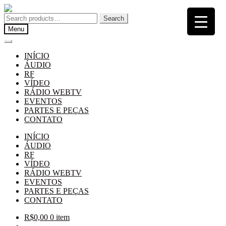
Pular
Pular
para
para
Search
Search
navegação
o
for:
Menu
conteúdo
INÍCIO
ÁUDIO
RF
VÍDEO
RÁDIO WEBTV
EVENTOS
PARTES E PEÇAS
CONTATO
INÍCIO
ÁUDIO
RF
VÍDEO
RÁDIO WEBTV
EVENTOS
PARTES E PEÇAS
CONTATO
R$
0,00
0 item