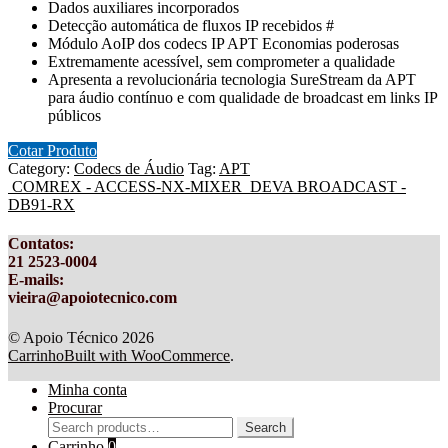
Dados auxiliares incorporados
Detecção automática de fluxos IP recebidos #
Módulo AoIP dos codecs IP APT Economias poderosas
Extremamente acessível, sem comprometer a qualidade
Apresenta a revolucionária tecnologia SureStream da APT
para áudio contínuo e com qualidade de broadcast em links IP
públicos
Cotar Produto
Category:
Codecs de Áudio
Tag:
APT
COMREX - ACCESS-NX-MIXER
DEVA BROADCAST -
DB91-RX
Contatos
:
21 2523-0004
E-mails:
vieira@apoiotecnico.com
© Apoio Técnico 2026
Carrinho
Built with WooCommerce
.
Minha conta
Procurar
Search
Search
for:
Carrinho
0