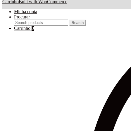
Carrinho
Built with WooCommerce
.
Minha conta
Procurar
Search
Search
for:
Carrinho
0