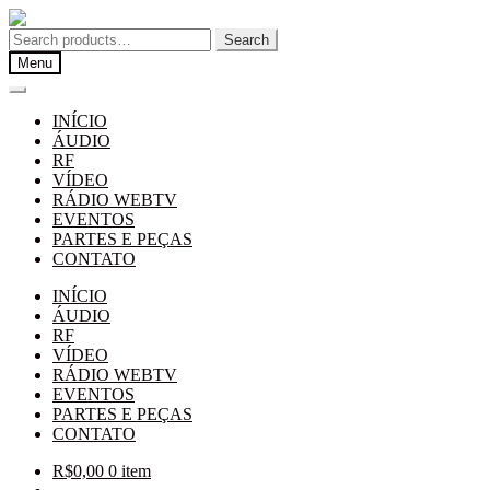
Pular
Pular
para
para
Search
Search
navegação
o
for:
Menu
conteúdo
INÍCIO
ÁUDIO
RF
VÍDEO
RÁDIO WEBTV
EVENTOS
PARTES E PEÇAS
CONTATO
INÍCIO
ÁUDIO
RF
VÍDEO
RÁDIO WEBTV
EVENTOS
PARTES E PEÇAS
CONTATO
R$
0,00
0 item