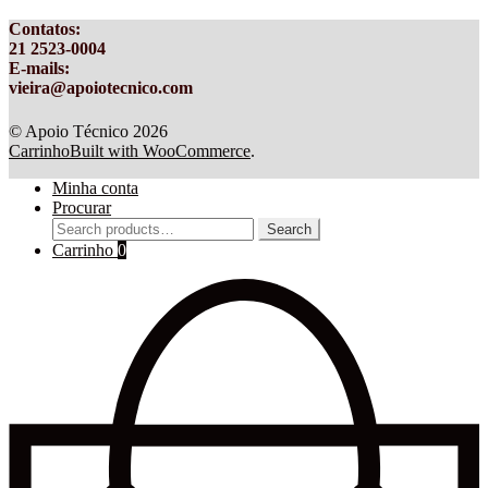
Contatos
:
21 2523-0004
E-mails:
vieira@apoiotecnico.com
© Apoio Técnico 2026
Carrinho
Built with WooCommerce
.
Minha conta
Procurar
Search
Search
for:
Carrinho
0