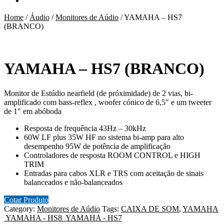
Home
/
Áudio
/
Monitores de Aúdio
/
YAMAHA – HS7
(BRANCO)
YAMAHA – HS7 (BRANCO)
Monitor de Estúdio nearfield (de próximidade) de 2 vias, bi-
amplificado com bass-reflex , woofer cónico de 6,5″ e um tweeter
de 1″ em abóboda
Resposta de frequência 43Hz – 30kHz
60W LF plus 35W HF no sistema bi-amp para alto
desempenho 95W de potência de amplificação
Controladores de resposta ROOM CONTROL e HIGH
TRIM
Entradas para cabos XLR e TRS com aceitação de sinais
balanceados e não-balanceados
Cotar Produto
Category:
Monitores de Aúdio
Tags:
CAIXA DE SOM
,
YAMAHA
YAMAHA - HS8
YAMAHA - HS7