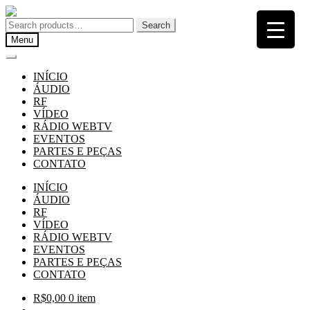
Pular
Pular
para
para
Search
Search
navegação
o
for:
Menu
conteúdo
INÍCIO
ÁUDIO
RF
VÍDEO
RÁDIO WEBTV
EVENTOS
PARTES E PEÇAS
CONTATO
INÍCIO
ÁUDIO
RF
VÍDEO
RÁDIO WEBTV
EVENTOS
PARTES E PEÇAS
CONTATO
R$
0,00
0 item