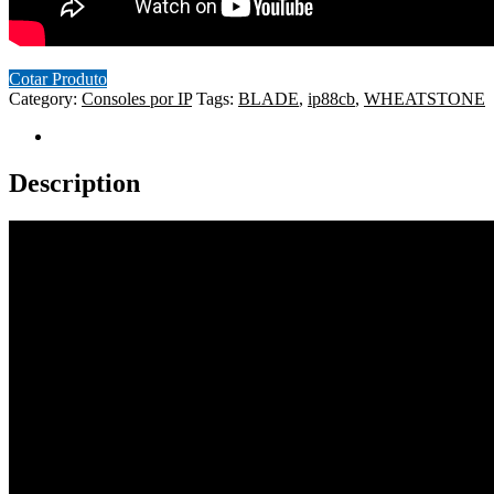
Cotar Produto
Category:
Consoles por IP
Tags:
BLADE
,
ip88cb
,
WHEATSTONE
Description
Description