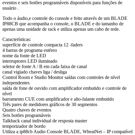
eventos e seis botões programáveis disponíveis para funções de
usuário .
Todo o áudio,e controle do console e feito através de um BLADE
IP88CB que acompanha o console, o BLADE e do tamanho de
apenas uma unidade de rack e utiliza apenas um cabo de rede.
Características:
superfície de controle compacta 12 -faders
4 barras de programa estéreo
nome da fonte de LED
interruptores LED iluminado
seletor de fonte A / B em cada faixa de canal
canal vigiado chaves liga / desliga
Control Room e Studio Monitor saídas com controles de nível
independentes
saída de fone de ouvido com amplificador embutido e controle de
nível
barramento CUE com amplificador e alto-falante embutido
Três pares de medidores gráficos de 30 segmentos
Quatro chaves de eventos
Seis botões programáveis
Talkback canal individual de resposta master
temporizador de bordo
Utiliza a ip88cb Audio Console BLADE, WheatNet – IP compatível