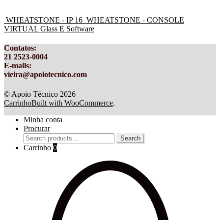
WHEATSTONE - IP 16
WHEATSTONE - CONSOLE
VIRTUAL Glass E Software
Contatos
:
21 2523-0004
E-mails:
vieira@apoiotecnico.com
© Apoio Técnico 2026
Carrinho
Built with WooCommerce
.
Minha conta
Procurar
Search
Search
for:
Carrinho
0