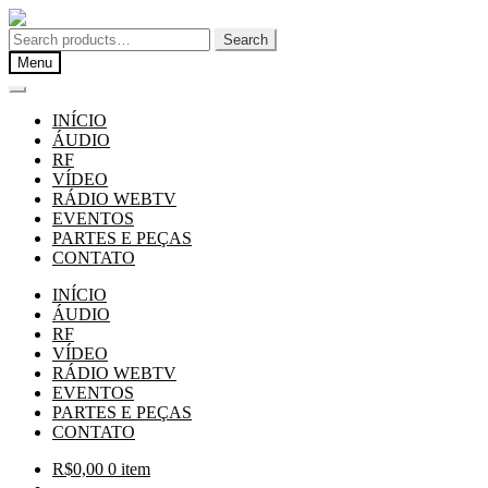
Pular
Pular
para
para
Search
Search
navegação
o
for:
Menu
conteúdo
INÍCIO
ÁUDIO
RF
VÍDEO
RÁDIO WEBTV
EVENTOS
PARTES E PEÇAS
CONTATO
INÍCIO
ÁUDIO
RF
VÍDEO
RÁDIO WEBTV
EVENTOS
PARTES E PEÇAS
CONTATO
R$
0,00
0 item