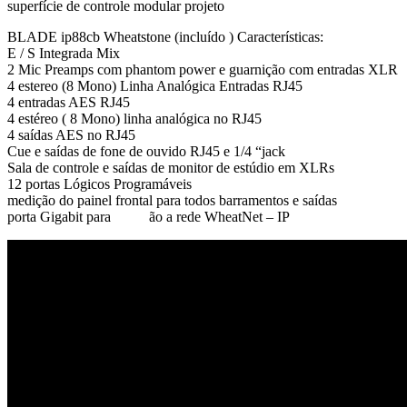
superfície de controle modular projeto
BLADE ip88cb Wheatstone (incluído ) Características:
E / S Integrada Mix
2 Mic Preamps com phantom power e guarnição com entradas XLR
4 estereo (8 Mono) Linha Analógica Entradas RJ45
4 entradas AES RJ45
4 estéreo ( 8 Mono) linha analógica no RJ45
4 saídas AES no RJ45
Cue e saídas de fone de ouvido RJ45 e 1/4 “jack
Sala de controle e saídas de monitor de estúdio em XLRs
12 portas Lógicos Programáveis
medição do painel frontal para todos barramentos e saídas
porta Gigabit para
conex
ão a rede WheatNet – IP