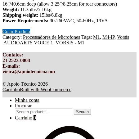
16”/40.6cm deep (allow 3.25”/8.25cm for rear connectors)
Weight:
11.35lbs/5.16kg
Shipping weight:
15lbs/6.8kg
Power Requirements:
90-260VAC, 50-60Hz, 19VA
Cotar Produto
Category:
Processadores de Microfones
Tags:
M1
,
M4-IP
,
Vorsis
AUDIOARTS VOICE 1
VORSIS - M1
Contatos
:
21 2523-0004
E-mails:
vieira@apoiotecnico.com
© Apoio Técnico 2026
Carrinho
Built with WooCommerce
.
Minha conta
Procurar
Search
Search
for:
Carrinho
0