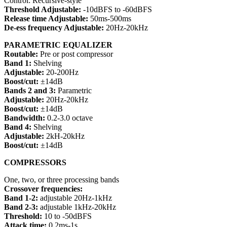
Control: Recursive-style
Threshold Adjustable:
-10dBFS to -60dBFS
Release time Adjustable:
50ms-500ms
De-ess frequency Adjustable:
20Hz-20kHz
PARAMETRIC EQUALIZER
Routable:
Pre or post compressor
Band 1:
Shelving
Adjustable:
20-200Hz
Boost/cut:
±14dB
Bands 2 and 3:
Parametric
Adjustable:
20Hz-20kHz
Boost/cut:
±14dB
Bandwidth:
0.2-3.0 octave
Band 4:
Shelving
Adjustable:
2kH-20kHz
Boost/cut:
±14dB
COMPRESSORS
One, two, or three processing bands
Crossover frequencies:
Band 1-2:
adjustable 20Hz-1kHz
Band 2-3:
adjustable 1kHz-20kHz
Threshold:
10 to -50dBFS
Attack time:
0.2ms-1s