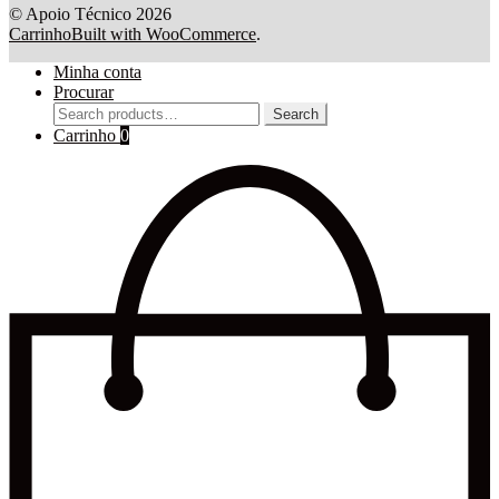
© Apoio Técnico 2026
Carrinho
Built with WooCommerce
.
Minha conta
Procurar
Search
Search
for:
Carrinho
0