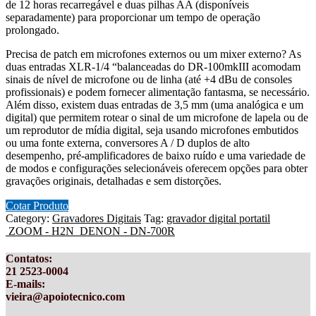
de 12 horas recarregável e duas pilhas AA (disponíveis
separadamente) para proporcionar um tempo de operação
prolongado.
Precisa de patch em microfones externos ou um mixer externo? As
duas entradas XLR-1/4 “balanceadas do DR-100mkIII acomodam
sinais de nível de microfone ou de linha (até +4 dBu de consoles
profissionais) e podem fornecer alimentação fantasma, se necessário.
Além disso, existem duas entradas de 3,5 mm (uma analógica e um
digital) que permitem rotear o sinal de um microfone de lapela ou de
um reprodutor de mídia digital, seja usando microfones embutidos
ou uma fonte externa, conversores A / D duplos de alto
desempenho, pré-amplificadores de baixo ruído e uma variedade de
de modos e configurações selecionáveis ​​oferecem opções para obter
gravações originais, detalhadas e sem distorções.
Cotar Produto
Category:
Gravadores Digitais
Tag:
gravador digital portatil
ZOOM - H2N
DENON - DN-700R
Contatos
:
21 2523-0004
E-mails:
vieira@apoiotecnico.com