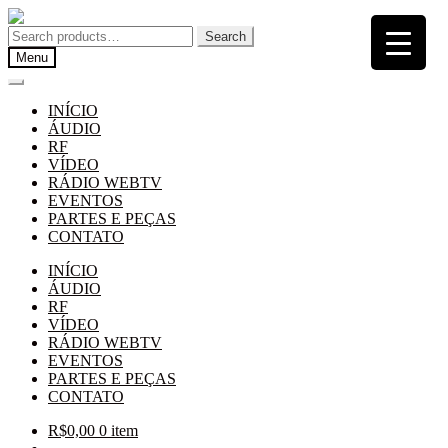
Pular
Pular
para
para
Search
Search
navegação
o
for:
Menu
conteúdo
INÍCIO
ÁUDIO
RF
VÍDEO
RÁDIO WEBTV
EVENTOS
PARTES E PEÇAS
CONTATO
INÍCIO
ÁUDIO
RF
VÍDEO
RÁDIO WEBTV
EVENTOS
PARTES E PEÇAS
CONTATO
R$
0,00
0 item