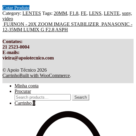
Cotar Produto
Category:
LENTES
Tags:
20MM
,
F1.8
,
FE
,
LENS
,
LENTE
,
sony
,
video
FUJINON - 20X ZOOM IMAGE STABILIZER
PANASONIC -
12-35MM LUMIX G F2.8 ASPH
Contatos
:
21 2523-0004
E-mails:
vieira@apoiotecnico.com
© Apoio Técnico 2026
Carrinho
Built with WooCommerce
.
Minha conta
Procurar
Search
Search
for:
Carrinho
0