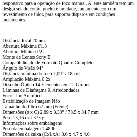
responsivo para a operação de foco manual. A lente também tem um
design selado contra poeira e umidade, juntamente com um
revestimento de flúor, para suportar disparos em condições
inclementes.
Distância focal 20mm
Abertura Máxima f/1.8
Abertura Mínima f/22
Monte de Lentes Sony E
Compatibilidade de Formato Quadro Completo
Ângulo de Visão 94°
Distância mínima do foco 7,09″ / 18 cm
Ampliação Máxima 0,2x
Desenho Óptico 14 Elementos em 12 Grupos
Lâminas de Diafragma 9, Arredondadas
Foco Tipo Autofoco
Estabilização de Imagem Não
Tamanho do filtro 67 mm (Frente)
Dimensões (ø x C) 2,89 x 3,33″ / 73,5 x 84,7 mm
Peso 13,16 oz / 373 g
Informações sobre embalagens
Peso da embalagem 1,48 lb
Dimensões da caixa (CxLxA) 8,6 x 4,7 x 4,6