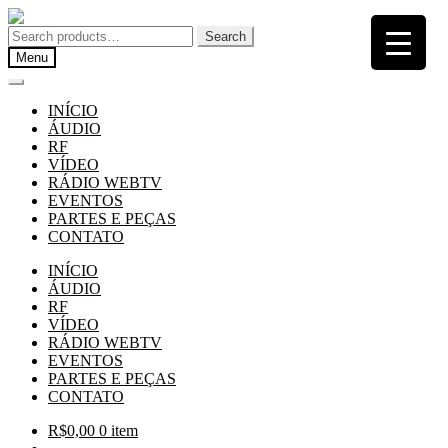
Pular
Pular
para
para
Search
Search
navegação
o
for:
Menu
conteúdo
INÍCIO
ÁUDIO
RF
VÍDEO
RÁDIO WEBTV
EVENTOS
PARTES E PEÇAS
CONTATO
INÍCIO
ÁUDIO
RF
VÍDEO
RÁDIO WEBTV
EVENTOS
PARTES E PEÇAS
CONTATO
R$
0,00
0 item