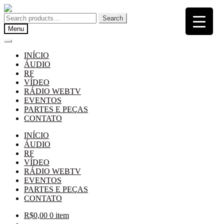
Pular
Pular
para
para
Search
Search
navegação
o
for:
Menu
conteúdo
INÍCIO
ÁUDIO
RF
VÍDEO
RÁDIO WEBTV
EVENTOS
PARTES E PEÇAS
CONTATO
INÍCIO
ÁUDIO
RF
VÍDEO
RÁDIO WEBTV
EVENTOS
PARTES E PEÇAS
CONTATO
R$
0,00
0 item