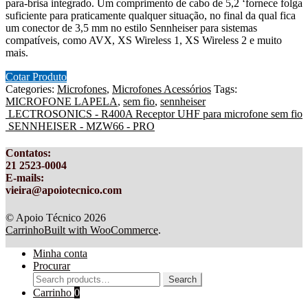
para-brisa integrado. Um comprimento de cabo de 5,2 ‘fornece folga
suficiente para praticamente qualquer situação, no final da qual fica
um conector de 3,5 mm no estilo Sennheiser para sistemas
compatíveis, como AVX, XS Wireless 1, XS Wireless 2 e muito
mais.
Cotar Produto
Categories:
Microfones
,
Microfones Acessórios
Tags:
MICROFONE LAPELA
,
sem fio
,
sennheiser
LECTROSONICS - R400A Receptor UHF para microfone sem fio
SENNHEISER - MZW66 - PRO
Contatos
:
21 2523-0004
E-mails:
vieira@apoiotecnico.com
© Apoio Técnico 2026
Carrinho
Built with WooCommerce
.
Minha conta
Procurar
Search
Search
for:
Carrinho
0