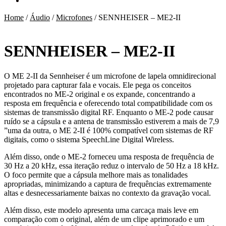
Home
/
Áudio
/
Microfones
/
SENNHEISER – ME2-II
SENNHEISER – ME2-II
O ME 2-II da Sennheiser é um microfone de lapela omnidirecional
projetado para capturar fala e vocais. Ele pega os conceitos
encontrados no ME-2 original e os expande, concentrando a
resposta em frequência e oferecendo total compatibilidade com os
sistemas de transmissão digital RF. Enquanto o ME-2 pode causar
ruído se a cápsula e a antena de transmissão estiverem a mais de 7,9
”uma da outra, o ME 2-II é 100% compatível com sistemas de RF
digitais, como o sistema SpeechLine Digital Wireless.
Além disso, onde o ME-2 forneceu uma resposta de frequência de
30 Hz a 20 kHz, essa iteração reduz o intervalo de 50 Hz a 18 kHz.
O foco permite que a cápsula melhore mais as tonalidades
apropriadas, minimizando a captura de frequências extremamente
altas e desnecessariamente baixas no contexto da gravação vocal.
Além disso, este modelo apresenta uma carcaça mais leve em
comparação com o original, além de um clipe aprimorado e um