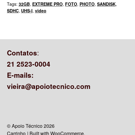
Tags:
32GB
,
EXTREME PRO
,
FOTO
,
PHOTO
,
SANDISK
,
SDHC
,
UHS-I
,
video
:
Contatos
21 2523-0004
E-mails:
vieira@apoiotecnico.com
© Apoio Técnico 2026
Carrinho
Built with WooCommerce
.