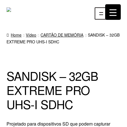
Pular
Pular
Menu
para
para
navegação
o
INÍCIO
conteúdo
Home
Vídeo
CARTÃO DE MEMÓRIA
SANDISK – 32GB
EXTREME PRO UHS-I SDHC
ÁUDIO
RF
SANDISK – 32GB
VÍDEO
EXTREME PRO
RÁDIO WEBTV
UHS-I SDHC
EVENTOS
PARTES E PEÇAS
Projetado para dispositivos SD que podem capturar