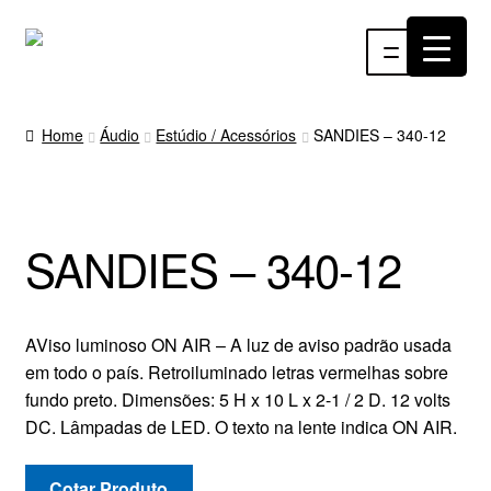
Pular
Pular
Menu
para
para
navegação
o
INÍCIO
conteúdo
Home
Áudio
Estúdio / Acessórios
SANDIES – 340-12
ÁUDIO
RF
SANDIES – 340-12
VÍDEO
RÁDIO WEBTV
AViso luminoso ON AIR – A luz de aviso padrão usada
em todo o país. Retroiluminado letras vermelhas sobre
EVENTOS
fundo preto. Dimensões: 5 H x 10 L x 2-1 / 2 D. 12 volts
DC. Lâmpadas de LED. O texto na lente indica ON AIR.
PARTES E PEÇAS
Cotar Produto