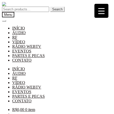
Pular
Pular
para
para
Search
Search
navegação
o
for:
Menu
conteúdo
INÍCIO
ÁUDIO
RF
VÍDEO
RÁDIO WEBTV
EVENTOS
PARTES E PEÇAS
CONTATO
INÍCIO
ÁUDIO
RF
VÍDEO
RÁDIO WEBTV
EVENTOS
PARTES E PEÇAS
CONTATO
R$
0,00
0 item