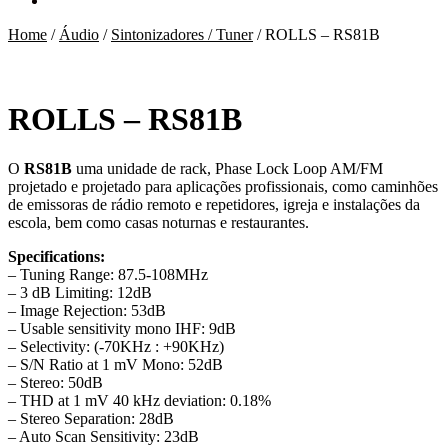
Home
/
Áudio
/
Sintonizadores / Tuner
/
ROLLS – RS81B
ROLLS – RS81B
O
RS81B
uma unidade de rack, Phase Lock Loop AM/FM
projetado e projetado para aplicações profissionais, como caminhões
de emissoras de rádio remoto e repetidores, igreja e instalações da
escola, bem como casas noturnas e restaurantes.
Specifications:
– Tuning Range: 87.5-108MHz
– 3 dB Limiting: 12dB
– Image Rejection: 53dB
– Usable sensitivity mono IHF: 9dB
– Selectivity: (-70KHz : +90KHz)
– S/N Ratio at 1 mV Mono: 52dB
– Stereo: 50dB
– THD at 1 mV 40 kHz deviation: 0.18%
– Stereo Separation: 28dB
– Auto Scan Sensitivity: 23dB