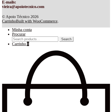
E-mails:
vieira@apoiotecnico.com
© Apoio Técnico 2026
Carrinho
Built with WooCommerce
.
Minha conta
Procurar
Search
Search
for:
Carrinho
0