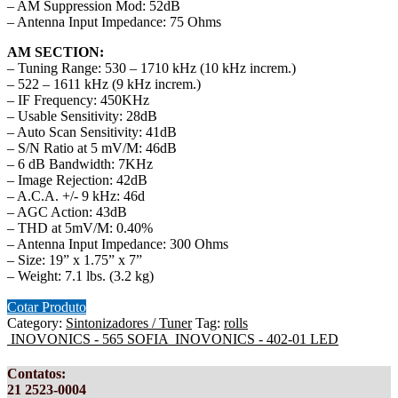
– AM Suppression Mod: 52dB
– Antenna Input Impedance: 75 Ohms
AM SECTION:
– Tuning Range: 530 – 1710 kHz (10 kHz increm.)
– 522 – 1611 kHz (9 kHz increm.)
– IF Frequency: 450KHz
– Usable Sensitivity: 28dB
– Auto Scan Sensitivity: 41dB
– S/N Ratio at 5 mV/M: 46dB
– 6 dB Bandwidth: 7KHz
– Image Rejection: 42dB
– A.C.A. +/- 9 kHz: 46d
– AGC Action: 43dB
– THD at 5mV/M: 0.40%
– Antenna Input Impedance: 300 Ohms
– Size: 19” x 1.75” x 7”
– Weight: 7.1 lbs. (3.2 kg)
Cotar Produto
Category:
Sintonizadores / Tuner
Tag:
rolls
INOVONICS - 565 SOFIA
INOVONICS - 402-01 LED
Contatos
:
21 2523-0004