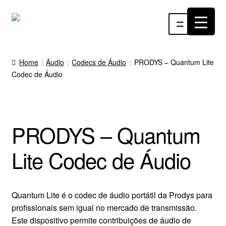
Pular
Pular
Menu
para
para
navegação
o
INÍCIO
conteúdo
Home
Áudio
Codecs de Áudio
PRODYS – Quantum Lite
Codec de Áudio
ÁUDIO
RF
PRODYS – Quantum
VÍDEO
Lite Codec de Áudio
RÁDIO WEBTV
EVENTOS
Quantum Lite é o codec de áudio portátil da Prodys para
profissionais sem igual no mercado de transmissão.
PARTES E PEÇAS
Este dispositivo permite contribuições de áudio de