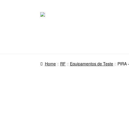
Pular
Pular
para
para
navegação
o
conteúdo
Home
RF
Equipamentos de Teste
PIRA 