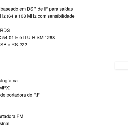
 baseado em DSP de IF para saídas
MHz (64 a 108 MHz com sensibilidade
/ RDS
 54-01 E e ITU-R SM.1268
 USB e RS-232
istograma
 MPX)
 de portadora de RF
ortadora FM
sinal