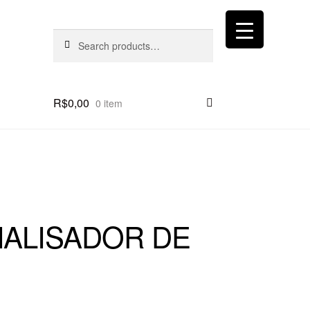
Search
Search
for:
R$
0,00
0 item
ANALISADOR DE