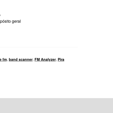
o
pósito geral
e fm
,
band scanner
,
FM Analyzer
,
Pira