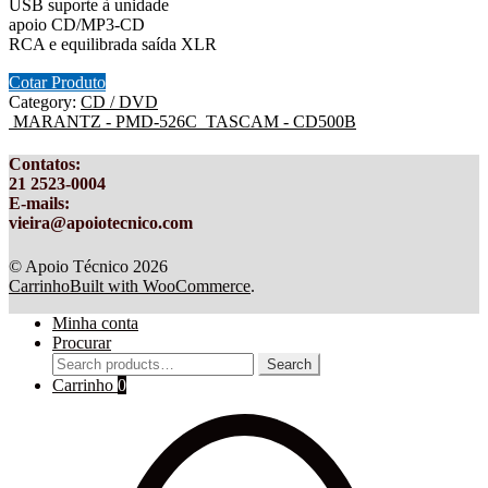
USB suporte à unidade
apoio CD/MP3-CD
RCA e equilibrada saída XLR
Cotar Produto
Category:
CD / DVD
MARANTZ - PMD-526C
TASCAM - CD500B
Contatos
:
21 2523-0004
E-mails:
vieira@apoiotecnico.com
© Apoio Técnico 2026
Carrinho
Built with WooCommerce
.
Minha conta
Procurar
Search
Search
for:
Carrinho
0