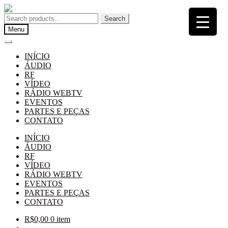
Pular
Pular
para
para
Search
Search
navegação
o
for:
Menu
conteúdo
INÍCIO
ÁUDIO
RF
VÍDEO
RÁDIO WEBTV
EVENTOS
PARTES E PEÇAS
CONTATO
INÍCIO
ÁUDIO
RF
VÍDEO
RÁDIO WEBTV
EVENTOS
PARTES E PEÇAS
CONTATO
R$
0,00
0 item