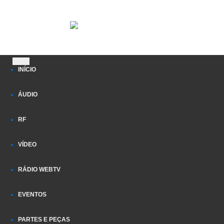
Pular
Pular
para
para
navegação
o
conteúdo
INÍCIO
ÁUDIO
RF
VÍDEO
RÁDIO WEBTV
EVENTOS
PARTES E PEÇAS