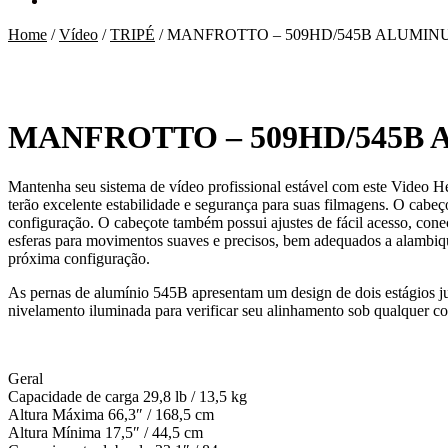
Home
/
Vídeo
/
TRIPÉ
/
MANFROTTO – 509HD/545B ALUMIN
MANFROTTO – 509HD/545B
Mantenha seu sistema de vídeo profissional estável com este Video 
terão excelente estabilidade e segurança para suas filmagens. O cab
configuração. O cabeçote também possui ajustes de fácil acesso, conec
esferas para movimentos suaves e precisos, bem adequados a alambiq
próxima configuração.
As pernas de alumínio 545B apresentam um design de dois estágios ju
nivelamento iluminada para verificar seu alinhamento sob qualquer
Geral
Capacidade de carga 29,8 lb / 13,5 kg
Altura Máxima 66,3″ / 168,5 cm
Altura Mínima 17,5″ / 44,5 cm