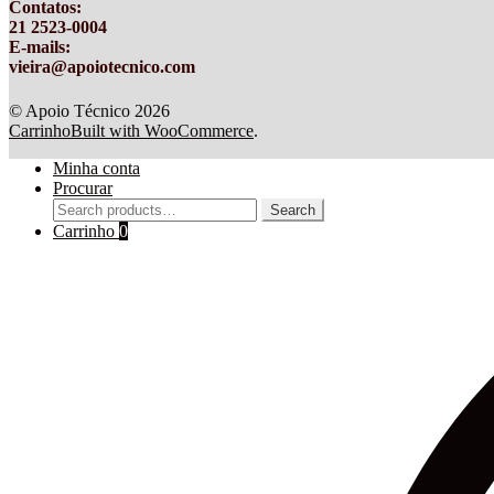
Contatos
:
21 2523-0004
E-mails:
vieira@apoiotecnico.com
© Apoio Técnico 2026
Carrinho
Built with WooCommerce
.
Minha conta
Procurar
Search
Search
for:
Carrinho
0