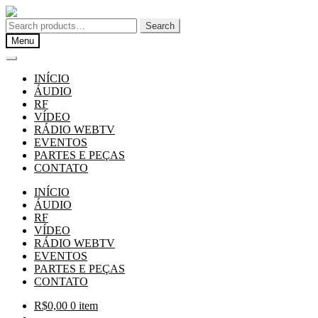
Pular
Pular
para
para
Search
Search
navegação
o
for:
Menu
conteúdo
INÍCIO
ÁUDIO
RF
VÍDEO
RÁDIO WEBTV
EVENTOS
PARTES E PEÇAS
CONTATO
INÍCIO
ÁUDIO
RF
VÍDEO
RÁDIO WEBTV
EVENTOS
PARTES E PEÇAS
CONTATO
R$
0,00
0 item