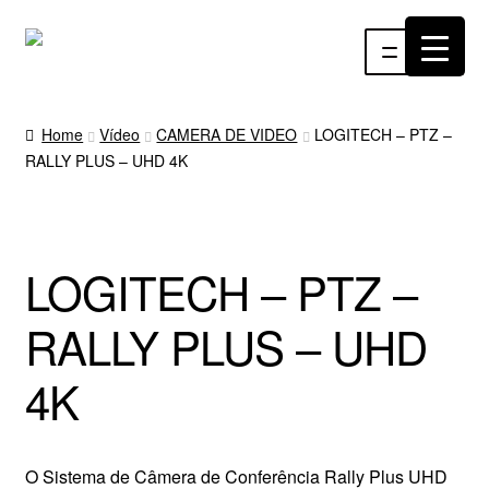
Pular
Pular
Menu
para
para
navegação
o
INÍCIO
conteúdo
Home
Vídeo
CAMERA DE VIDEO
LOGITECH – PTZ –
RALLY PLUS – UHD 4K
ÁUDIO
RF
LOGITECH – PTZ –
VÍDEO
RALLY PLUS – UHD
RÁDIO WEBTV
4K
EVENTOS
PARTES E PEÇAS
O Sistema de Câmera de Conferência Rally Plus UHD