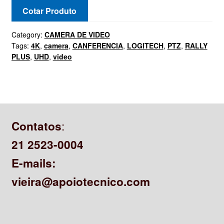
Cotar Produto
Category:
CAMERA DE VIDEO
Tags:
4K
,
camera
,
CANFERENCIA
,
LOGITECH
,
PTZ
,
RALLY
PLUS
,
UHD
,
video
:
Contatos
21 2523-0004
E-mails:
vieira@apoiotecnico.com