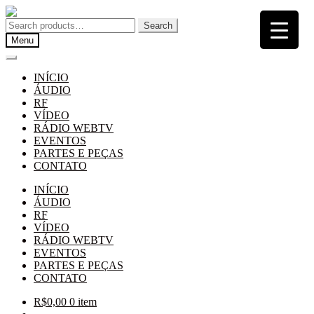
Pular
Pular
para
para
Search
Search
navegação
o
for:
Menu
conteúdo
INÍCIO
ÁUDIO
RF
VÍDEO
RÁDIO WEBTV
EVENTOS
PARTES E PEÇAS
CONTATO
INÍCIO
ÁUDIO
RF
VÍDEO
RÁDIO WEBTV
EVENTOS
PARTES E PEÇAS
CONTATO
R$
0,00
0 item