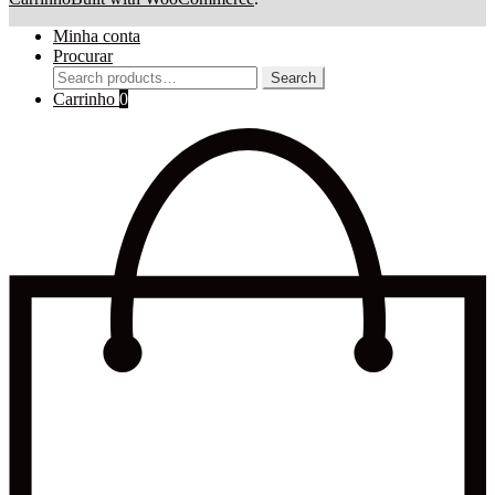
Minha conta
Procurar
Search
Search
for:
Carrinho
0