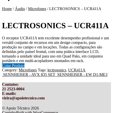
Home
/
Áudio
/
Microfones
/
LECTROSONICS – UCR411A
LECTROSONICS – UCR411A
O receptor UCR411A tem excelente desempenho profissional e um
versátil conjunto de recursos em um design compacto, para
produção no campo e em locações. Todas as configurações são
definidas pelo painel frontal, com uma prática interface LCD,
tornando a unidade ideal para uso em Quad Paks, em conjuntos
portáteis e em multi-acopladores montados em rack.
Cotar Produto
Category:
Microfones
Tags:
lectrosonics
,
UCR411A
SENNHEISER - AVX 835 SET
SENNHEISER - EW D1-ME3
Contatos
:
21 2523-0004
E-mails:
vieira@apoiotecnico.com
© Apoio Técnico 2026
Carrinho
Built with WooCommerce
.