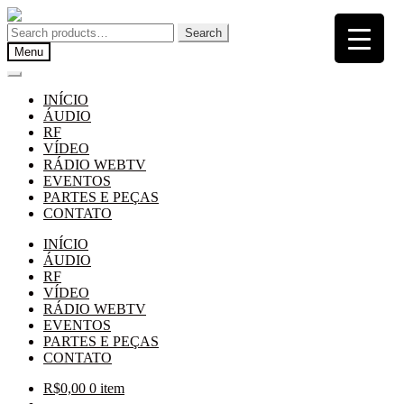
Pular
Pular
para
para
Search
Search
navegação
o
for:
Menu
conteúdo
INÍCIO
ÁUDIO
RF
VÍDEO
RÁDIO WEBTV
EVENTOS
PARTES E PEÇAS
CONTATO
INÍCIO
ÁUDIO
RF
VÍDEO
RÁDIO WEBTV
EVENTOS
PARTES E PEÇAS
CONTATO
R$
0,00
0 item