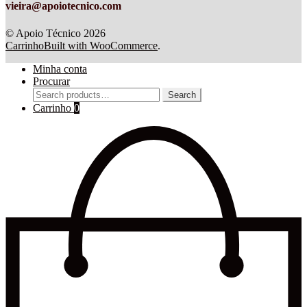
vieira@apoiotecnico.com
© Apoio Técnico 2026
Carrinho
Built with WooCommerce
.
Minha conta
Procurar
Search
Search
for:
Carrinho
0