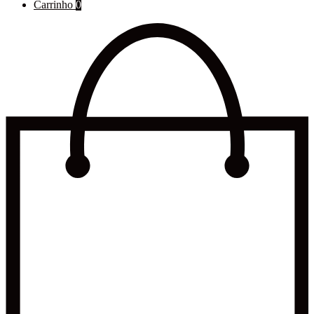
for:
Carrinho
0