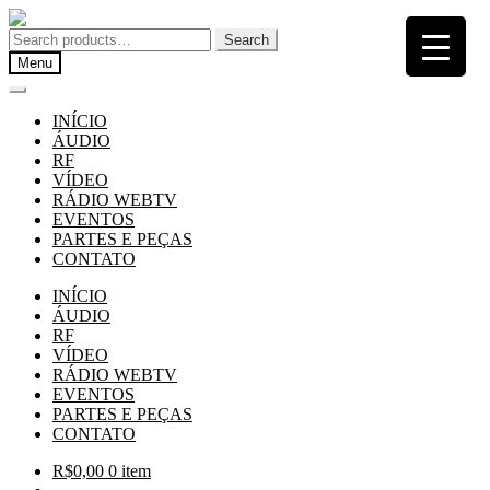
Pular
Pular
para
para
Search
Search
navegação
o
for:
Menu
conteúdo
INÍCIO
ÁUDIO
RF
VÍDEO
RÁDIO WEBTV
EVENTOS
PARTES E PEÇAS
CONTATO
INÍCIO
ÁUDIO
RF
VÍDEO
RÁDIO WEBTV
EVENTOS
PARTES E PEÇAS
CONTATO
R$
0,00
0 item