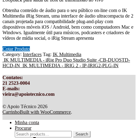
Obtenha conteúdo de áudio para o seu público on-line com o IK
Multimedia iRig Stream, uma interface de áudio ultracompacta de 2
canais projetada para compatibilidade plug-and-play com
dispositivos móveis iOS / Android, bem como computadores Mac e
Windows. Igualmente útil para músicos, podcasters e criadores de
vídeos de mídia social, o iRig Stream apresenta
Cotar Produto
Category:
Interfaces
Tag:
IK Multimedia
IK MULTIMEDIA - iRig Pro Duo Studio Suite -CB-DUOSTD-
HCD-IN
IK MULTIMEDIA - IRIG 2 - IP-IRIG2-PLG-IN
Contatos
:
21 2523-0004
E-mails:
vieira@apoiotecnico.com
© Apoio Técnico 2026
Carrinho
Built with WooCommerce
.
Minha conta
Procurar
Search
Search