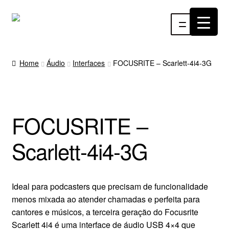
Pular
Pular
Menu
para
para
navegação
o
INÍCIO
conteúdo
Home
Áudio
Interfaces
FOCUSRITE – Scarlett-4i4-3G
ÁUDIO
RF
FOCUSRITE –
VÍDEO
Scarlett-4i4-3G
RÁDIO WEBTV
EVENTOS
Ideal para podcasters que precisam de funcionalidade
menos mixada ao atender chamadas e perfeita para
PARTES E PEÇAS
cantores e músicos, a terceira geração do Focusrite
Scarlett 4i4 é uma interface de áudio USB 4×4 que