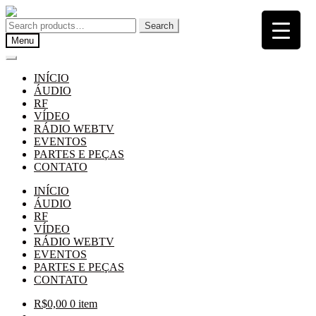
Pular
Pular
para
para
Search
Search
navegação
o
for:
Menu
conteúdo
INÍCIO
ÁUDIO
RF
VÍDEO
RÁDIO WEBTV
EVENTOS
PARTES E PEÇAS
CONTATO
INÍCIO
ÁUDIO
RF
VÍDEO
RÁDIO WEBTV
EVENTOS
PARTES E PEÇAS
CONTATO
R$
0,00
0 item