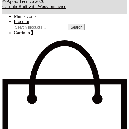
© Apoio Técnico 2026
Carrinho
Built with WooCommerce
.
Minha conta
Procurar
Search
Search
for:
Carrinho
0