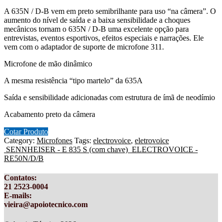
A 635N / D-B vem em preto semibrilhante para uso “na câmera”. O
aumento do nível de saída e a baixa sensibilidade a choques
mecânicos tornam o 635N / D-B uma excelente opção para
entrevistas, eventos esportivos, efeitos especiais e narrações. Ele
vem com o adaptador de suporte de microfone 311.
Microfone de mão dinâmico
A mesma resistência “tipo martelo” da 635A
Saída e sensibilidade adicionadas com estrutura de ímã de neodímio
Acabamento preto da câmera
Cotar Produto
Category:
Microfones
Tags:
electrovoice
,
eletrovoice
SENNHEISER - E 835 S (com chave)
ELECTROVOICE -
RE50N/D/B
Contatos
:
21 2523-0004
E-mails:
vieira@apoiotecnico.com