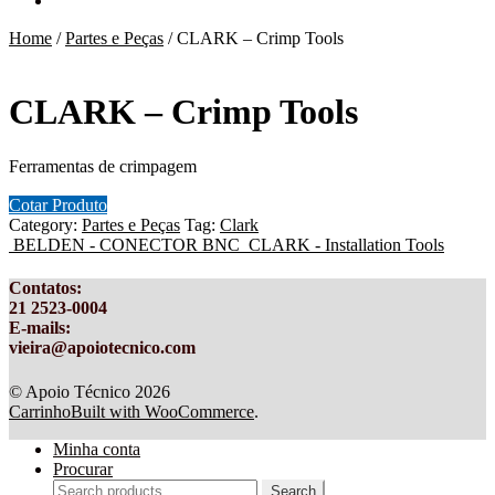
Home
/
Partes e Peças
/
CLARK – Crimp Tools
CLARK – Crimp Tools
Ferramentas de crimpagem
Cotar Produto
Category:
Partes e Peças
Tag:
Clark
BELDEN - CONECTOR BNC
CLARK - Installation Tools
Contatos
:
21 2523-0004
E-mails:
vieira@apoiotecnico.com
© Apoio Técnico 2026
Carrinho
Built with WooCommerce
.
Minha conta
Procurar
Search
Search