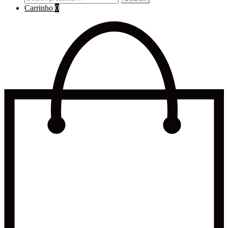
for:
Carrinho
0