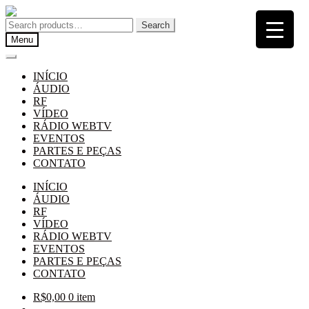
Pular
Pular
para
para
Search
Search
navegação
o
for:
Menu
conteúdo
INÍCIO
ÁUDIO
RF
VÍDEO
RÁDIO WEBTV
EVENTOS
PARTES E PEÇAS
CONTATO
INÍCIO
ÁUDIO
RF
VÍDEO
RÁDIO WEBTV
EVENTOS
PARTES E PEÇAS
CONTATO
R$
0,00
0 item