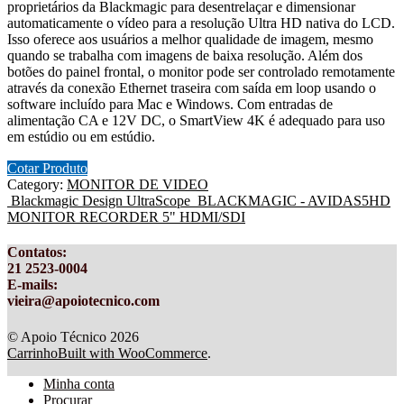
proprietários da Blackmagic para desentrelaçar e dimensionar
automaticamente o vídeo para a resolução Ultra HD nativa do LCD.
Isso oferece aos usuários a melhor qualidade de imagem, mesmo
quando se trabalha com imagens de baixa resolução. Além dos
botões do painel frontal, o monitor pode ser controlado remotamente
através da conexão Ethernet traseira com saída em loop usando o
software incluído para Mac e Windows. Com entradas de
alimentação CA e 12V DC, o SmartView 4K é adequado para uso
em estúdio ou em estúdio.
Cotar Produto
Category:
MONITOR DE VIDEO
Blackmagic Design UltraScope
BLACKMAGIC - AVIDAS5HD
MONITOR RECORDER 5" HDMI/SDI
Contatos
:
21 2523-0004
E-mails:
vieira@apoiotecnico.com
© Apoio Técnico 2026
Carrinho
Built with WooCommerce
.
Minha conta
Procurar