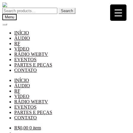
Pular
Pular
para
para
Search
Search
navegação
o
for:
Menu
conteúdo
INÍCIO
ÁUDIO
RF
VÍDEO
RÁDIO WEBTV
EVENTOS
PARTES E PEÇAS
CONTATO
INÍCIO
ÁUDIO
RF
VÍDEO
RÁDIO WEBTV
EVENTOS
PARTES E PEÇAS
CONTATO
R$
0,00
0 item