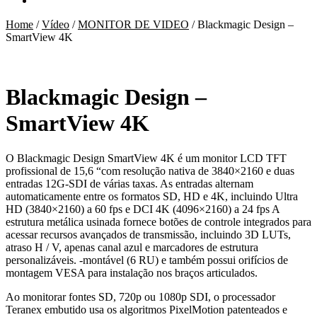
Home
/
Vídeo
/
MONITOR DE VIDEO
/
Blackmagic Design –
SmartView 4K
Blackmagic Design –
SmartView 4K
O Blackmagic Design SmartView 4K é um monitor LCD TFT
profissional de 15,6 “com resolução nativa de 3840×2160 e duas
entradas 12G-SDI de várias taxas. As entradas alternam
automaticamente entre os formatos SD, HD e 4K, incluindo Ultra
HD (3840×2160) a 60 fps e DCI 4K (4096×2160) a 24 fps A
estrutura metálica usinada fornece botões de controle integrados para
acessar recursos avançados de transmissão, incluindo 3D LUTs,
atraso H / V, apenas canal azul e marcadores de estrutura
personalizáveis. -montável (6 RU) e também possui orifícios de
montagem VESA para instalação nos braços articulados.
Ao monitorar fontes SD, 720p ou 1080p SDI, o processador
Teranex embutido usa os algoritmos PixelMotion patenteados e