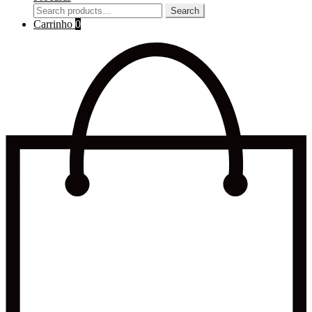
Search
Search
for:
Carrinho
0