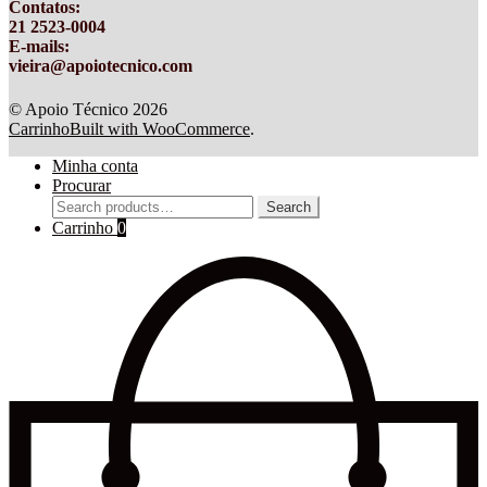
Contatos
:
21 2523-0004
E-mails:
vieira@apoiotecnico.com
© Apoio Técnico 2026
Carrinho
Built with WooCommerce
.
Minha conta
Procurar
Search
Search
for:
Carrinho
0