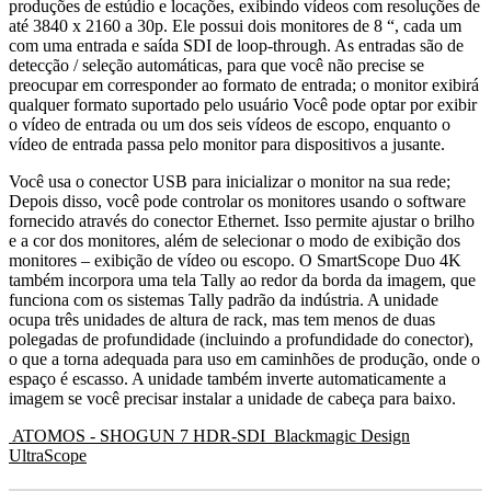
produções de estúdio e locações, exibindo vídeos com resoluções de
até 3840 x 2160 a 30p. Ele possui dois monitores de 8 “, cada um
com uma entrada e saída SDI de loop-through. As entradas são de
detecção / seleção automáticas, para que você não precise se
preocupar em corresponder ao formato de entrada; o monitor exibirá
qualquer formato suportado pelo usuário Você pode optar por exibir
o vídeo de entrada ou um dos seis vídeos de escopo, enquanto o
vídeo de entrada passa pelo monitor para dispositivos a jusante.
Você usa o conector USB para inicializar o monitor na sua rede;
Depois disso, você pode controlar os monitores usando o software
fornecido através do conector Ethernet. Isso permite ajustar o brilho
e a cor dos monitores, além de selecionar o modo de exibição dos
monitores – exibição de vídeo ou escopo. O SmartScope Duo 4K
também incorpora uma tela Tally ao redor da borda da imagem, que
funciona com os sistemas Tally padrão da indústria. A unidade
ocupa três unidades de altura de rack, mas tem menos de duas
polegadas de profundidade (incluindo a profundidade do conector),
o que a torna adequada para uso em caminhões de produção, onde o
espaço é escasso. A unidade também inverte automaticamente a
imagem se você precisar instalar a unidade de cabeça para baixo.
ATOMOS - SHOGUN 7 HDR-SDI
Blackmagic Design
UltraScope