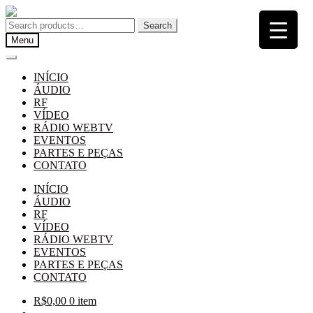
Pular
Pular
para
para
Search
Search
navegação
o
for:
Menu
conteúdo
INÍCIO
ÁUDIO
RF
VÍDEO
RÁDIO WEBTV
EVENTOS
PARTES E PEÇAS
CONTATO
INÍCIO
ÁUDIO
RF
VÍDEO
RÁDIO WEBTV
EVENTOS
PARTES E PEÇAS
CONTATO
R$
0,00
0 item