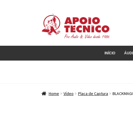
Pular
Pular
para
para
navegação
o
conteúdo
INÍCIO
ÁUD
Home
Vídeo
Placa de Captura
BLACKMAGIC