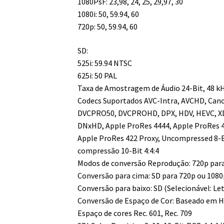
1080PsF: 23,98, 24, 25, 29,97, 30
1080i: 50, 59.94, 60
720p: 50, 59.94, 60
SD:
525i: 59.94 NTSC
625i: 50 PAL
Taxa de Amostragem de Áudio 24-Bit, 48 k
Codecs Suportados AVC-Intra, AVCHD, Cano
DVCPRO50, DVCPROHD, DPX, HDV, HEVC, X
DNxHD, Apple ProRes 4444, Apple ProRes 4
Apple ProRes 422 Proxy, Uncompressed 8-Bi
compressão 10-Bit 4:4:4
Modos de conversão Reprodução: 720p para
Conversão para cima: SD para 720p ou 1080p
Conversão para baixo: SD (Selecionável: Le
Conversão de Espaço de Cor: Baseado em 
Espaço de cores Rec. 601, Rec. 709