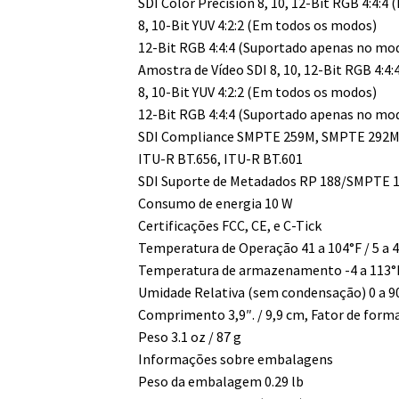
SDI Color Precision 8, 10, 12-Bit RGB 4:4:
8, 10-Bit YUV 4:2:2 (Em todos os modos)
12-Bit RGB 4:4:4 (Suportado apenas no mo
Amostra de Vídeo SDI 8, 10, 12-Bit RGB 4:4
8, 10-Bit YUV 4:2:2 (Em todos os modos)
12-Bit RGB 4:4:4 (Suportado apenas no mo
SDI Compliance SMPTE 259M, SMPTE 292M
ITU-R BT.656, ITU-R BT.601
SDI Suporte de Metadados RP 188/SMPTE 1
Consumo de energia 10 W
Certificações FCC, CE, e C-Tick
Temperatura de Operação 41 a 104°F / 5 a 
Temperatura de armazenamento -4 a 113°F 
Umidade Relativa (sem condensação) 0 a 
Comprimento 3,9″. / 9,9 cm, Fator de forma
Peso 3.1 oz / 87 g
Informações sobre embalagens
Peso da embalagem 0.29 lb