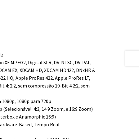
Hz
n XF MPEG2, Digital SLR, DV-NTSC, DV-PAL,
DCAM EX, XDCAM HD, XDCAM HD422, DNxHR &
22 HQ, Apple ProRes 422, Apple ProRes LT,
t 4: 2:2, sem compressão 10-Bit 4:2:2, sem
 1080p, 1080p para 720p
 (Selecionável: 4:3, 14:9 Zoom, e 16:9 Zoom)
tterbox e Anamorphic 16:9)
Hardware-Based, Tempo Real