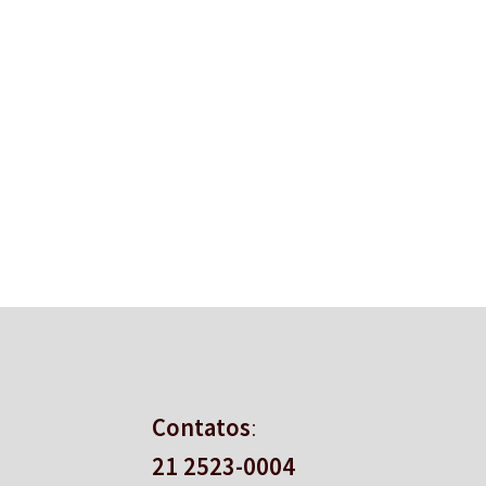
Contatos
:
21 2523-0004