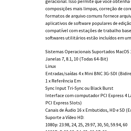
geracional. Isso permite que você obtenha 
composições mais limpas, correção de core
formatos de arquivo comuns fornece arqui
aplicativos de software populares de edição
compatível com estações de trabalho base
softwares utilitários estão incluídos em u
Sistemas Operacionais Suportados MacOS 10
Janelas 7, 8.1, 10 (Todas 64-Bit)
Linux
Entradas/saídas 4 x Mini BNC 3G-SDI (Bidir
1 x Referência Em
Sync Input Tri-Sync ou Black Burst
Interface com computador PCI Express 4 La
PCI Express Slots)
Canais de Áudio 16 x Embutidos, HD e SD (E
Suporte a Vídeo HD:
1080p: 23.98, 24, 25, 29.97, 30, 50, 59.94, 60