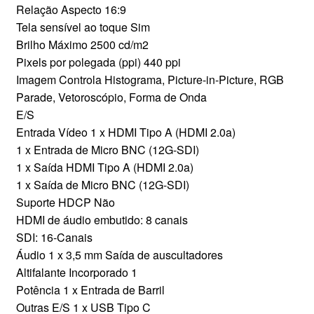
Relação Aspecto 16:9
CONTATO
Tela sensível ao toque Sim
Brilho Máximo 2500 cd/m2
Pixels por polegada (ppi) 440 ppi
Imagem Controla Histograma, Picture-in-Picture, RGB
Parade, Vetoroscópio, Forma de Onda
E/S
Entrada Vídeo 1 x HDMI Tipo A (HDMI 2.0a)
1 x Entrada de Micro BNC (12G-SDI)
1 x Saída HDMI Tipo A (HDMI 2.0a)
1 x Saída de Micro BNC (12G-SDI)
Suporte HDCP Não
HDMI de áudio embutido: 8 canais
SDI: 16-Canais
Áudio 1 x 3,5 mm Saída de auscultadores
Altifalante Incorporado 1
Potência 1 x Entrada de Barril
Outras E/S 1 x USB Tipo C