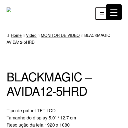
Pular
Pular
Menu
para
para
navegação
o
INÍCIO
conteúdo
Home
Vídeo
MONITOR DE VIDEO
BLACKMAGIC –
AVIDA12-5HRD
ÁUDIO
RF
BLACKMAGIC –
VÍDEO
AVIDA12-5HRD
RÁDIO WEBTV
EVENTOS
Tipo de painel TFT LCD
Tamanho do display 5,0″ / 12,7 cm
PARTES E PEÇAS
Resolução da tela 1920 x 1080