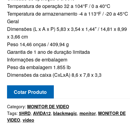
Temperatura de operação 32 a 104°F / 0 a 40°C
Temperatura de armazenamento -4 a 113°F / -20 a 45°C
Geral
Dimensões (L x A x P) 5,83 x 3,54 x 1,44″ / 14,81 x 8,99
x 3,66 cm
Peso 14,46 onças / 409,94 g
Garantia de 1 ano de duração limitada
Informações de embalagem
Peso da embalagem 1.855 lb
Dimensões da caixa (CxLxA) 8,6 x 7,8 x 3,3
Cotar Produto
Category:
MONITOR DE VIDEO
Tags:
5HRD
,
AVIDA12
,
blackmagic
,
monitor
,
MONITOR DE
VIDEO
,
video