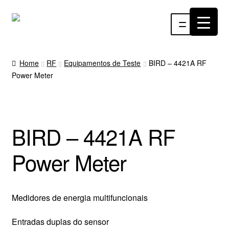
Pular
Pular
Menu
para
para
navegação
o
INÍCIO
conteúdo
Home
RF
Equipamentos de Teste
BIRD – 4421A RF
Power Meter
ÁUDIO
RF
BIRD – 4421A RF
VÍDEO
Power Meter
RÁDIO WEBTV
EVENTOS
Medidores de energia multifuncionais
PARTES E PEÇAS
Entradas duplas do sensor