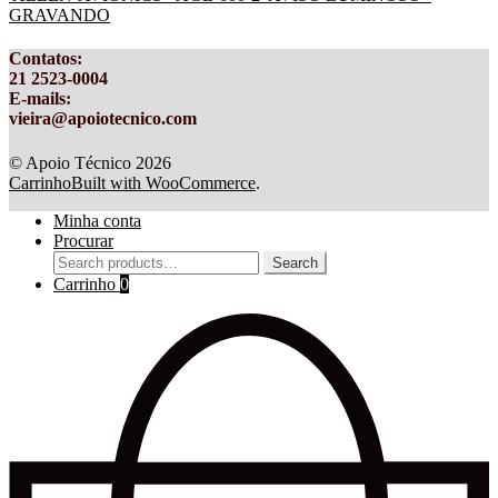
GRAVANDO
Contatos
:
21 2523-0004
E-mails:
vieira@apoiotecnico.com
© Apoio Técnico 2026
Carrinho
Built with WooCommerce
.
Minha conta
Procurar
Search
Search
for:
Carrinho
0