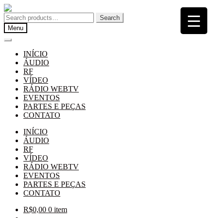
Pular
Pular
para
para
Search
Search
navegação
o
for:
Menu
conteúdo
INÍCIO
ÁUDIO
RF
VÍDEO
RÁDIO WEBTV
EVENTOS
PARTES E PEÇAS
CONTATO
INÍCIO
ÁUDIO
RF
VÍDEO
RÁDIO WEBTV
EVENTOS
PARTES E PEÇAS
CONTATO
R$
0,00
0 item