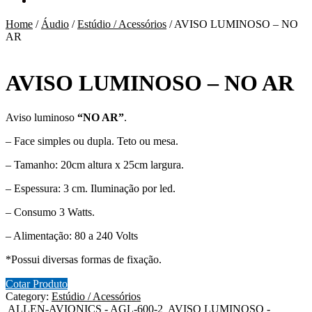
Home
/
Áudio
/
Estúdio / Acessórios
/
AVISO LUMINOSO – NO
AR
AVISO LUMINOSO – NO AR
Aviso luminoso
“NO AR”
.
– Face simples ou dupla. Teto ou mesa.
– Tamanho: 20cm altura x 25cm largura.
– Espessura: 3 cm. Iluminação por led.
– Consumo 3 Watts.
– Alimentação: 80 a 240 Volts
*Possui diversas formas de fixação.
Cotar Produto
Category:
Estúdio / Acessórios
ALLEN-AVIONICS - AGL-600-2
AVISO LUMINOSO -