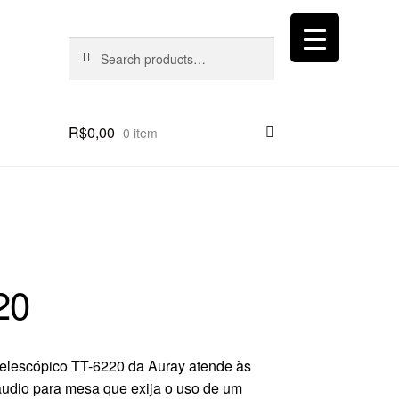
Search
Search
for:
R$
0,00
0 item
20
telescópico TT-6220 da Auray atende às
áudio para mesa que exija o uso de um