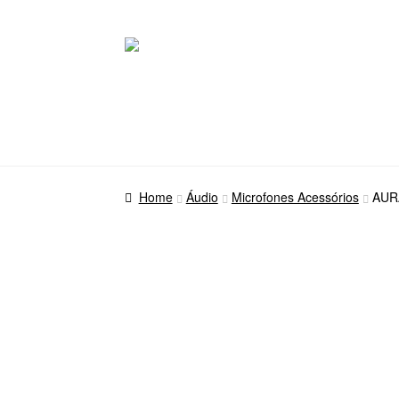
Pular
Pular
para
para
navegação
o
conteúdo
Home
Áudio
Microfones Acessórios
AUR