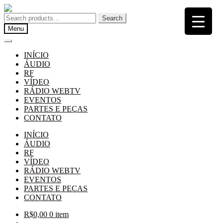
Pular
Pular
para
para
Search
Search
navegação
o
for:
Menu
conteúdo
INÍCIO
ÁUDIO
RF
VÍDEO
RÁDIO WEBTV
EVENTOS
PARTES E PEÇAS
CONTATO
INÍCIO
ÁUDIO
RF
VÍDEO
RÁDIO WEBTV
EVENTOS
PARTES E PEÇAS
CONTATO
R$
0,00
0 item