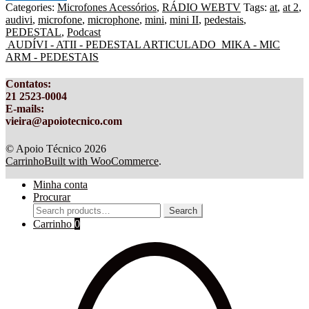
Categories:
Microfones Acessórios
,
RÁDIO WEBTV
Tags:
at
,
at 2
,
audivi
,
microfone
,
microphone
,
mini
,
mini II
,
pedestais
,
PEDESTAL
,
Podcast
AUDÍVI - ATII - PEDESTAL ARTICULADO
MIKA - MIC
ARM - PEDESTAIS
Contatos
:
21 2523-0004
E-mails:
vieira@apoiotecnico.com
© Apoio Técnico 2026
Carrinho
Built with WooCommerce
.
Minha conta
Procurar
Search
Search
for:
Carrinho
0