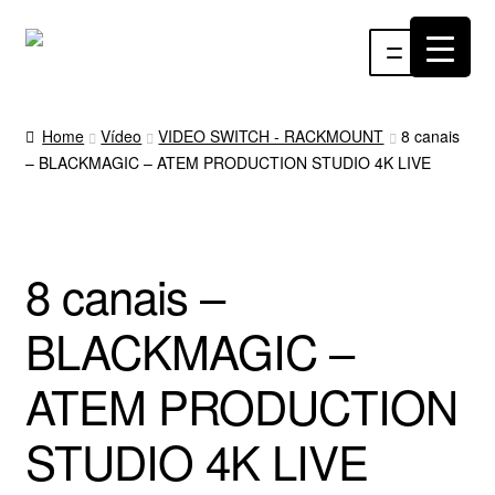
Pular
Pular
Menu
para
para
navegação
o
INÍCIO
conteúdo
Home
Vídeo
VIDEO SWITCH - RACKMOUNT
8 canais
– BLACKMAGIC – ATEM PRODUCTION STUDIO 4K LIVE
ÁUDIO
RF
8 canais –
VÍDEO
BLACKMAGIC –
RÁDIO WEBTV
ATEM PRODUCTION
EVENTOS
STUDIO 4K LIVE
PARTES E PEÇAS