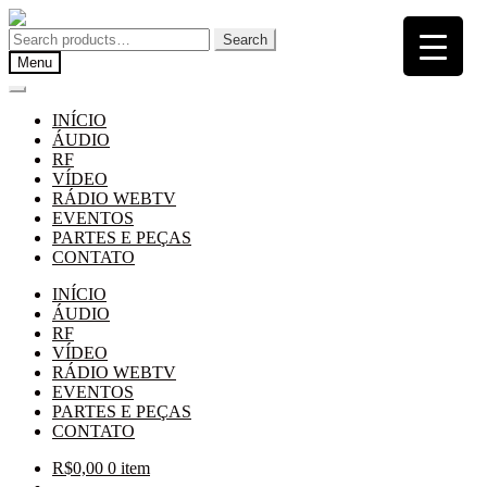
Pular
Pular
para
para
Search
Search
navegação
o
for:
Menu
conteúdo
INÍCIO
ÁUDIO
RF
VÍDEO
RÁDIO WEBTV
EVENTOS
PARTES E PEÇAS
CONTATO
INÍCIO
ÁUDIO
RF
VÍDEO
RÁDIO WEBTV
EVENTOS
PARTES E PEÇAS
CONTATO
R$
0,00
0 item