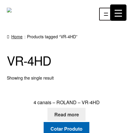
Pular
Pular
Menu
para
para
navegação
o
INÍCIO
conteúdo
Home
Products tagged “VR-4HD”
ÁUDIO
VR-4HD
RF
VÍDEO
Showing the single result
RÁDIO WEBTV
4 canais – ROLAND – VR-4HD
EVENTOS
Read more
PARTES E PEÇAS
Cotar Produto