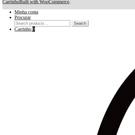
Carrinho
Built with WooCommerce
.
Minha conta
Procurar
Search
Search
for:
Carrinho
0