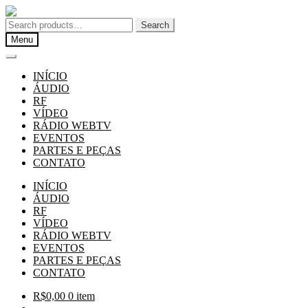
Pular
Pular
para
para
Search
Search
navegação
o
for:
Menu
conteúdo
INÍCIO
ÁUDIO
RF
VÍDEO
RÁDIO WEBTV
EVENTOS
PARTES E PEÇAS
CONTATO
INÍCIO
ÁUDIO
RF
VÍDEO
RÁDIO WEBTV
EVENTOS
PARTES E PEÇAS
CONTATO
R$
0,00
0 item