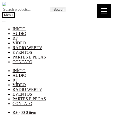
Pular
Pular
para
para
Search
Search
navegação
o
for:
Menu
conteúdo
INÍCIO
ÁUDIO
RF
VÍDEO
RÁDIO WEBTV
EVENTOS
PARTES E PEÇAS
CONTATO
INÍCIO
ÁUDIO
RF
VÍDEO
RÁDIO WEBTV
EVENTOS
PARTES E PEÇAS
CONTATO
R$
0,00
0 item