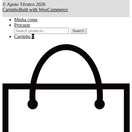
© Apoio Técnico 2026
Carrinho
Built with WooCommerce
.
Minha conta
Procurar
Search
Search
for:
Carrinho
0