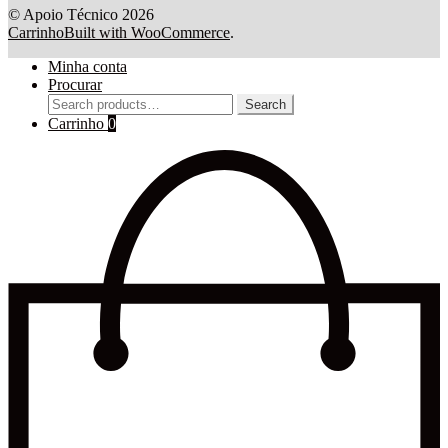
© Apoio Técnico 2026
Carrinho
Built with WooCommerce
.
Minha conta
Procurar
Search
Search
for:
Carrinho
0