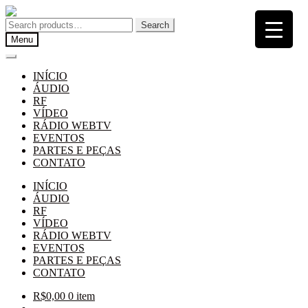
Pular
Pular
para
para
Search
Search
navegação
o
for:
Menu
conteúdo
INÍCIO
ÁUDIO
RF
VÍDEO
RÁDIO WEBTV
EVENTOS
PARTES E PEÇAS
CONTATO
INÍCIO
ÁUDIO
RF
VÍDEO
RÁDIO WEBTV
EVENTOS
PARTES E PEÇAS
CONTATO
R$
0,00
0 item