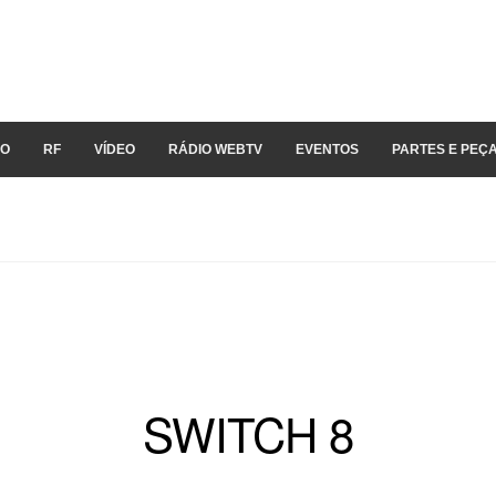
IO
RF
VÍDEO
RÁDIO WEBTV
EVENTOS
PARTES E PEÇ
SWITCH 8