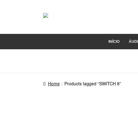
Pular
Pular
para
para
navegação
o
conteúdo
INÍCIO
ÁUD
Home
Products tagged “SWITCH 8”