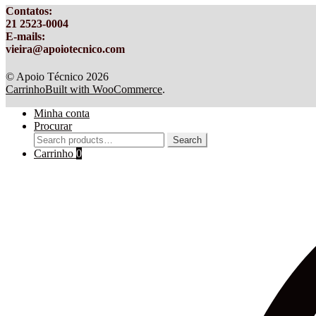
Contatos
:
21 2523-0004
E-mails:
vieira@apoiotecnico.com
© Apoio Técnico 2026
Carrinho
Built with WooCommerce
.
Minha conta
Procurar
Search
Search
for:
Carrinho
0