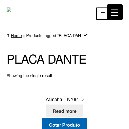
Pular
Pular
Menu
para
para
navegação
o
INÍCIO
conteúdo
Home
Products tagged “PLACA DANTE”
ÁUDIO
PLACA DANTE
RF
VÍDEO
Showing the single result
RÁDIO WEBTV
Yamaha – NY64-D
EVENTOS
Read more
PARTES E PEÇAS
Cotar Produto