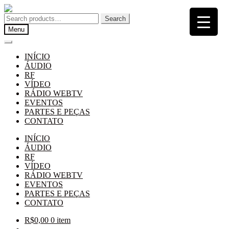
Pular
Pular
para
para
Search
Search
navegação
o
for:
Menu
conteúdo
INÍCIO
ÁUDIO
RF
VÍDEO
RÁDIO WEBTV
EVENTOS
PARTES E PEÇAS
CONTATO
INÍCIO
ÁUDIO
RF
VÍDEO
RÁDIO WEBTV
EVENTOS
PARTES E PEÇAS
CONTATO
R$
0,00
0 item