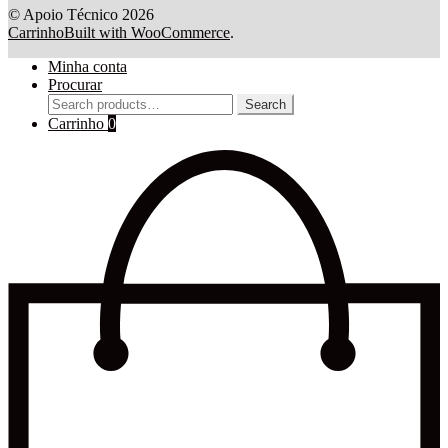
© Apoio Técnico 2026
Carrinho
Built with WooCommerce
.
Minha conta
Procurar
Search
Search
for:
Carrinho
0